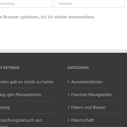
 Browser speichern, bis ich wieder kommentiere.
E BEITRÄGE
KATEGORIEN
sten gab es nichts zu holen
Auswärtsfahrten
lug gen Monasterium
Fanclub-Neuigkeiten
sberg
Feiern und Reisen
raschungsbesuch aus
Mannschaft
ania