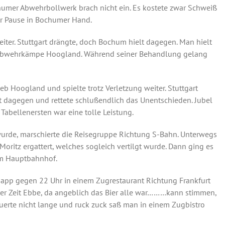
chumer Abwehrbollwerk brach nicht ein. Es kostete zwar Schweiß
ur Pause in Bochumer Hand.
iter. Stuttgart drängte, doch Bochum hielt dagegen. Man hielt
er Abwehrkämpe Hoogland. Während seiner Behandlung gelang
b Hoogland und spielte trotz Verletzung weiter. Stuttgart
t dagegen und rettete schlußendlich das Unentschieden. Jubel
abellenersten war eine tolle Leistung.
urde, marschierte die Reisegruppe Richtung S-Bahn. Unterwegs
itz ergattert, welches sogleich vertilgt wurde. Dann ging es
am Hauptbahnhof.
app gegen 22 Uhr in einem Zugrestaurant Richtung Frankfurt
urzer Zeit Ebbe, da angeblich das Bier alle war………kann stimmen,
auerte nicht lange und ruck zuck saß man in einem Zugbistro