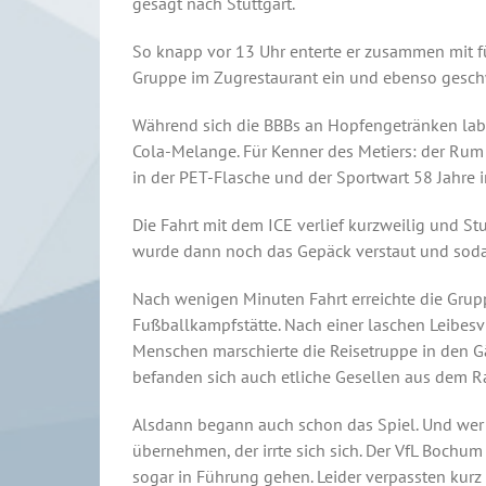
gesagt nach Stuttgart.
So knapp vor 13 Uhr enterte er zusammen mit fü
Gruppe im Zugrestaurant ein und ebenso geschw
Während sich die BBBs an Hopfengetränken labte
Cola-Melange. Für Kenner des Metiers: der Rum r
in der PET-Flasche und der Sportwart 58 Jahre i
Die Fahrt mit dem ICE verlief kurzweilig und S
wurde dann noch das Gepäck verstaut und sodan
Nach wenigen Minuten Fahrt erreichte die Grup
Fußballkampfstätte. Nach einer laschen Leibes
Menschen marschierte die Reisetruppe in den Gä
befanden sich auch etliche Gesellen aus dem
Alsdann begann auch schon das Spiel. Und wer
übernehmen, der irrte sich sich. Der VfL Bochu
sogar in Führung gehen. Leider verpassten kur