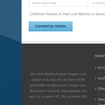
Meinen Namen, E-Mail und Website in diesem
NEUEST
Im O
Wir sind die Bochumer Jungen und
Ausf
bilden uns was ein, es kann nicht
jeder Affe ein Bochumer Junge sein.
Effe
Bochumer sind wir, marschieren tun
wir. Für unseren VfL, für unseren VfL!
Über
Tanz