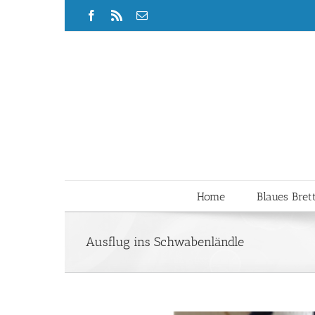
Zum
Facebook
Rss
E-
Inhalt
Mail
springen
Home
Blaues Bret
Ausflug ins Schwabenländle