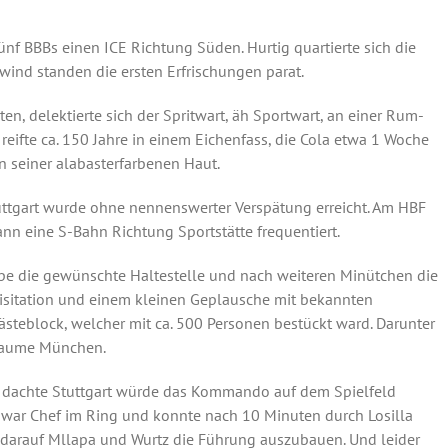
nf BBBs einen ICE Richtung Süden. Hurtig quartierte sich die
ind standen die ersten Erfrischungen parat.
n, delektierte sich der Spritwart, äh Sportwart, an einer Rum-
eifte ca. 150 Jahre in einem Eichenfass, die Cola etwa 1 Woche
n seiner alabasterfarbenen Haut.
tuttgart wurde ohne nennenswerter Verspätung erreicht. Am HBF
n eine S-Bahn Richtung Sportstätte frequentiert.
pe die gewünschte Haltestelle und nach weiteren Minütchen die
visitation und einem kleinen Geplausche mit bekannten
steblock, welcher mit ca. 500 Personen bestückt ward. Darunter
 Raume München.
 dachte Stuttgart würde das Kommando auf dem Spielfeld
m war Chef im Ring und konnte nach 10 Minuten durch Losilla
z darauf Mllapa und Wurtz die Führung auszubauen. Und leider