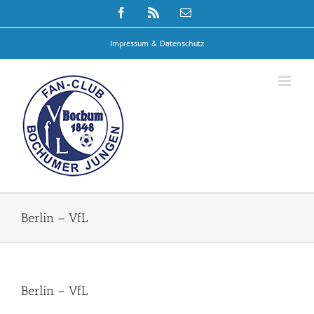
Zum
Facebook
Rss
E-
Inhalt
Mail
springen
Impressum & Datenschutz
Berlin – VfL
Berlin – VfL