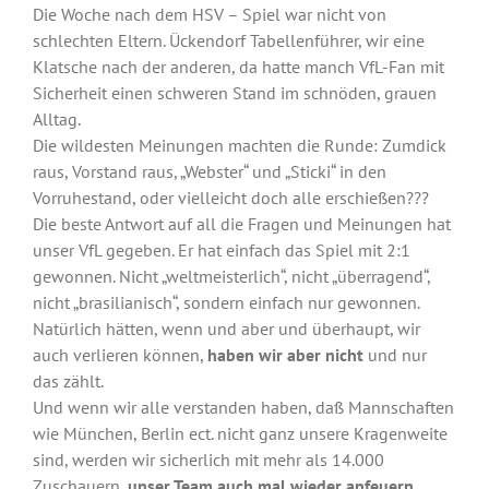
Die Woche nach dem HSV – Spiel war nicht von
schlechten Eltern. Ückendorf Tabellenführer, wir eine
Klatsche nach der anderen, da hatte manch VfL-Fan mit
Sicherheit einen schweren Stand im schnöden, grauen
Alltag.
Die wildesten Meinungen machten die Runde: Zumdick
raus, Vorstand raus, „Webster“ und „Sticki“ in den
Vorruhestand, oder vielleicht doch alle erschießen???
Die beste Antwort auf all die Fragen und Meinungen hat
unser VfL gegeben. Er hat einfach das Spiel mit 2:1
gewonnen. Nicht „weltmeisterlich“, nicht „überragend“,
nicht „brasilianisch“, sondern einfach nur gewonnen.
Natürlich hätten, wenn und aber und überhaupt, wir
auch verlieren können,
haben wir aber nicht
und nur
das zählt.
Und wenn wir alle verstanden haben, daß Mannschaften
wie München, Berlin ect. nicht ganz unsere Kragenweite
sind, werden wir sicherlich mit mehr als 14.000
Zuschauern,
unser Team auch mal wieder anfeuern
.