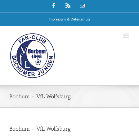
Zum
Facebook
Rss
E-
Inhalt
Mail
springen
Impressum & Datenschutz
Bochum – VfL Wolfsburg
Bochum – VfL Wolfsburg