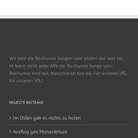
Wir sind die Bochumer Jungen und bilden uns was ein,
es kann nicht jeder Affe ein Bochumer Junge sein.
Bochumer sind wir, marschieren tun wir. Für unseren VfL,
für unseren VfL!
NEUESTE BEITRÄGE
Im Osten gab es nichts zu holen
Ausflug gen Monasterium