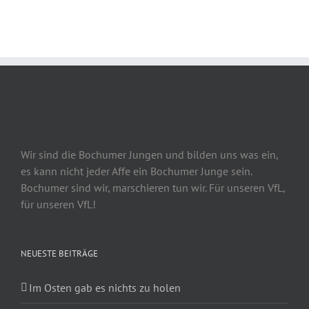
Wir sind die Bochumer Jungen und bilden uns was ein,
es kann nicht jeder Affe ein Bochumer Junge sein.
Bochumer sind wir, marschieren tun wir. Für unseren VfL,
für unseren VfL!
NEUESTE BEITRÄGE
Im Osten gab es nichts zu holen