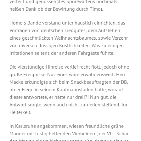
verteilt und genossen(des Sportwartens nochmals
heißen Dank ob der Bewirtung durch Timo).
Homers Bande verstand unter häuslich einrichten, das
Vortragen von deutschen Liedgutes, dem Aufstellen
eines geschmückten Weihnachtsbaumes, sowie Verzehr
von diversen flüssigen Köstlichkeiten. Was zu einigen
Irritationen seitens der anderen Fahrgäste führte.
Die vierstündige Hinreise verlief recht flott, jedoch ohne
große Ereignisse. Nur eines wäre erwähnenswert: Herr
Macke erkundigte sich beim Snackbeauftragten der DB,
ob er Fiege in seinem Kaufmannsladen hätte, worauf
dieser antwortete, er hätte nur drei!?! Nun gut, die
Antwort sorgte, wenn auch nicht zufrieden stellend, für
Heiterkeit.
In Karlsruhe angekommen, wiesen freundliche grüne
Männer mit lustig bellenden Vierbeinern, der VfL- Schar
den Weg zu einem Nebenausgang. Von dort aus ging es