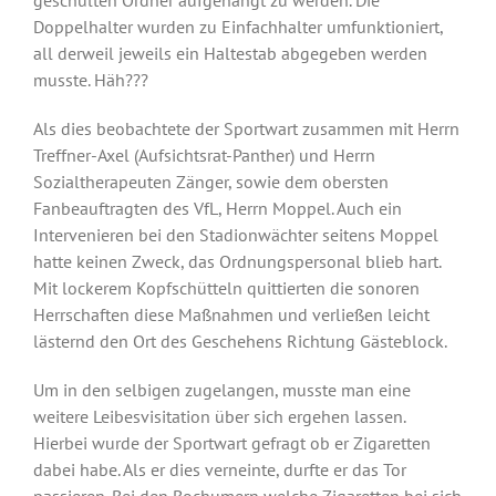
Doppelhalter wurden zu Einfachhalter umfunktioniert,
all derweil jeweils ein Haltestab abgegeben werden
musste. Häh???
Als dies beobachtete der Sportwart zusammen mit Herrn
Treffner-Axel (Aufsichtsrat-Panther) und Herrn
Sozialtherapeuten Zänger, sowie dem obersten
Fanbeauftragten des VfL, Herrn Moppel. Auch ein
Intervenieren bei den Stadionwächter seitens Moppel
hatte keinen Zweck, das Ordnungspersonal blieb hart.
Mit lockerem Kopfschütteln quittierten die sonoren
Herrschaften diese Maßnahmen und verließen leicht
lästernd den Ort des Geschehens Richtung Gästeblock.
Um in den selbigen zugelangen, musste man eine
weitere Leibesvisitation über sich ergehen lassen.
Hierbei wurde der Sportwart gefragt ob er Zigaretten
dabei habe. Als er dies verneinte, durfte er das Tor
passieren. Bei den Bochumern welche Zigaretten bei sich