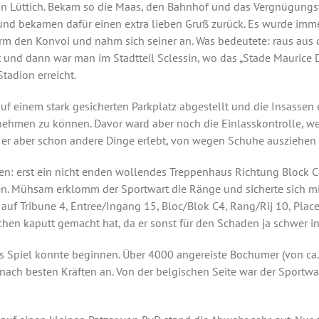
von Lüttich. Bekam so die Maas, den Bahnhof und das Vergnügungsvi
u und bekamen dafür einen extra lieben Gruß zurück. Es wurde imm
arm den Konvoi und nahm sich seiner an. Was bedeutete: raus aus 
und dann war man im Stadtteil Sclessin, wo das „Stade Maurice Du
adion erreicht.
uf einem stark gesicherten Parkplatz abgestellt und die Insassen 
nnehmen zu können. Davor ward aber noch die Einlasskontrolle, w
te er aber schon andere Dinge erlebt, von wegen Schuhe ausziehen
n: erst ein nicht enden wollendes Treppenhaus Richtung Block C4
. Mühsam erklomm der Sportwart die Ränge und sicherte sich mit 
uf Tribune 4, Entree/Ingang 15, Bloc/Blok C4, Rang/Rij 10, Place
älchen kaputt gemacht hat, da er sonst für den Schaden ja schwe
 Spiel konnte beginnen. Über 4000 angereiste Bochumer (von ca.
nach besten Kräften an. Von der belgischen Seite war der Sportwa