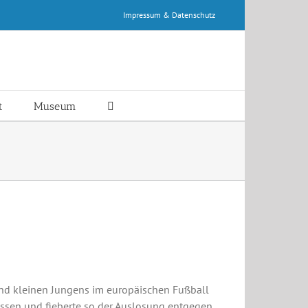
Impressum & Datenschutz
t
Museum
nd kleinen Jungens im europäischen Fußball
assen und fieberte so der Auslosung entgegen,