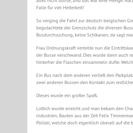
alles nicht durfte, und das war eine Menge. Nac
Falle für viel Heiterkeit!
So verging die Fahrt zur deutsch-belgischen Gr
begutachtete der Grenzschutz die diversen Busse
Busdurchsuchung, keine Schikanen, da sagt ma
Frau Ordnungskraft verteilte nun die Eintrittsk
der Busse verschwand. Dies wurde dann auch reg
hinterher die Flaschen einsammeln dufte. Welc
Ein Bus nach dem anderen verließ den Parkplat
zwei anderen Bussen den Kontakt zum restliche
Dieses wurde ein großer Spaß.
Lüttich wurde erreicht und man bekam den Char
Industrien, Bauten aus der Zeit Felix Timmerm
Polizei, welche doch eigentlich überall auf die