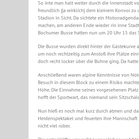
So irrte man halt weiter durch die Innenstadt 
freundlich (ja wirklich) dem kleinem Konvoi z
Stadion in Sicht. Da sichtete ein Motorradgend
machen, am anderen Ende wieder rin inne Stadt 
Bochumer Busse hatten nun um 20 Uhr 15 das St
Die Busse wurden direkt hinter der Gästekurve a
um noch rechtzeitig zum Anstoß ihre Plätze ei
doch recht locker über die Bühne ging. Da hat
Anschließend waren alpine Kenntnisse von Nöte
Besuch in diesem Block zu einem Risiko machten
Höhe. Die Einnahme seines vorgesehenen Platz a
hofft der Sportwart, das niemand sein Sitzsch
Nun hieß es noch mal kurz durch atmen und das
Heidenspektakel und feuerten ihre Mannschaft 
nicht viel rüber.