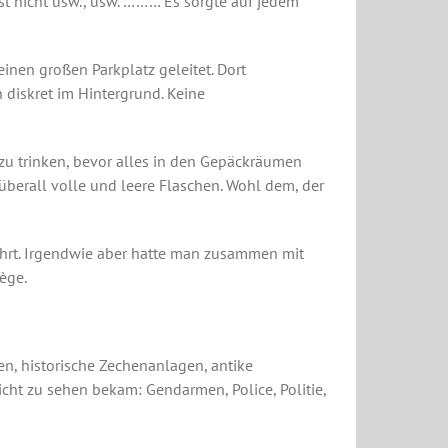
nst nicht usw., usw. ……… Es sorgte auf jedem
inen großen Parkplatz geleitet. Dort
 diskret im Hintergrund. Keine
r zu trinken, bevor alles in den Gepäckräumen
berall volle und leere Flaschen. Wohl dem, der
ahrt. Irgendwie aber hatte man zusammen mit
ège.
n, historische Zechenanlagen, antike
ht zu sehen bekam: Gendarmen, Police, Politie,