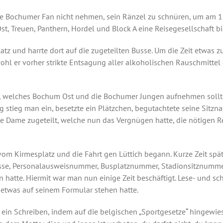
eine Bochumer Fan nicht nehmen, sein Ränzel zu schnüren, um am 1
 Treuen, Panthern, Hordel und Block A eine Reisegesellschaft bi
atz und harrte dort auf die zugeteilten Busse. Um die Zeit etwas 
hl er vorher strikte Entsagung aller alkoholischen Rauschmittel ge
, welches Bochum Ost und die Bochumer Jungen aufnehmen sollte,
ig stieg man ein, besetzte ein Plätzchen, begutachtete seine Sitzn
ne Dame zugeteilt, welche nun das Vergnügen hatte, die nötigen 
m Kirmesplatz und die Fahrt gen Lüttich begann. Kurze Zeit späte
e, Personalausweisnummer, Busplatznummer, Stadionsitznummer 
en hatte. Hiermit war man nun einige Zeit beschäftigt. Lese- und
 etwas auf seinem Formular stehen hatte.
ein Schreiben, indem auf die belgischen „Sportgesetze“ hingewi