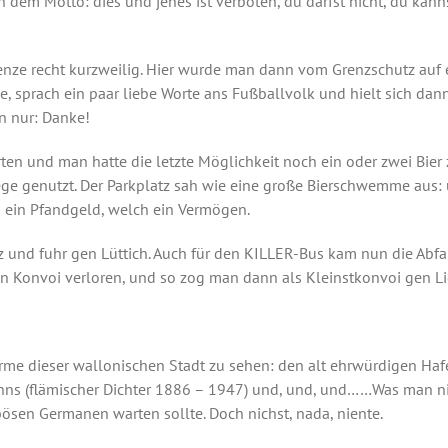
h dem Motto: dies und jenes ist verboten, du darfst nicht, du kan
enze recht kurzweilig. Hier wurde man dann vom Grenzschutz auf e
, sprach ein paar liebe Worte ans Fußballvolk und hielt sich dann
n nur: Danke!
arten und man hatte die letzte Möglichkeit noch ein oder zwei Bie
e genutzt. Der Parkplatz sah wie eine große Bierschwemme aus: ü
h ein Pfandgeld, welch ein Vermögen.
z und fuhr gen Lüttich. Auch für den KILLER-Bus kam nun die Abf
n Konvoi verloren, und so zog man dann als Kleinstkonvoi gen Li
me dieser wallonischen Stadt zu sehen: den alt ehrwürdigen Hafe
anns (flämischer Dichter 1886 – 1947) und, und, und……Was man nic
 bösen Germanen warten sollte. Doch nichst, nada, niente.