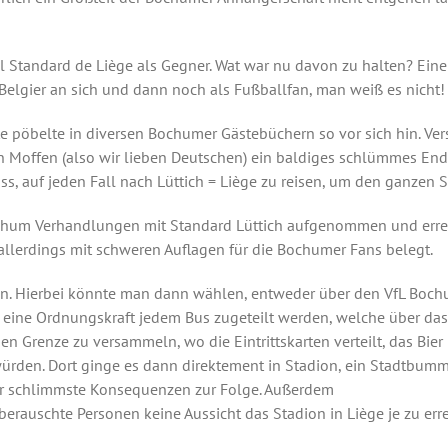
l Standard de Liège als Gegner. Wat war nu davon zu halten? Eine
 Belgier an sich und dann noch als Fußballfan, man weiß es nicht!
te pöbelte in diversen Bochumer Gästebüchern so vor sich hin. V
 Moffen (also wir lieben Deutschen) ein baldiges schlümmes End
, auf jeden Fall nach Lüttich = Liège zu reisen, um den ganzen S
hum Verhandlungen mit Standard Lüttich aufgenommen und erreic
allerdings mit schweren Auflagen für die Bochumer Fans belegt.
den. Hierbei könnte man dann wählen, entweder über den VfL Boch
de eine Ordnungskraft jedem Bus zugeteilt werden, welche über d
en Grenze zu versammeln, wo die Eintrittskarten verteilt, das B
 würden. Dort ginge es dann direktement in Stadion, ein Stadtb
ler schlimmste Konsequenzen zur Folge. Außerdem
erauschte Personen keine Aussicht das Stadion in Liège je zu errei