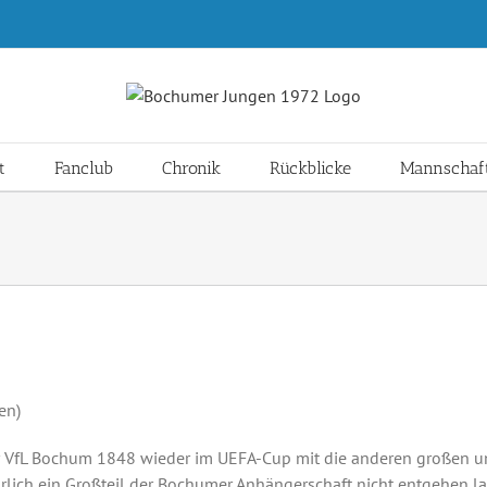
t
Fanclub
Chronik
Rückblicke
Mannschaf
en)
r VfL Bochum 1848 wieder im UEFA-Cup mit die anderen großen u
türlich ein Großteil der Bochumer Anhängerschaft nicht entgehen l