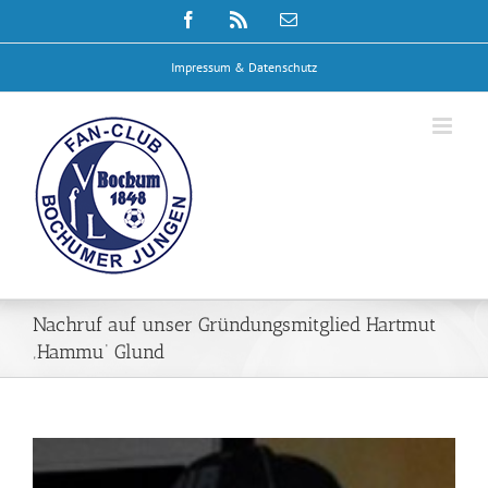
Zum
Facebook
Rss
E-
Inhalt
Mail
springen
Impressum & Datenschutz
Nachruf auf unser Gründungsmitglied Hartmut
‚Hammu‘ Glund