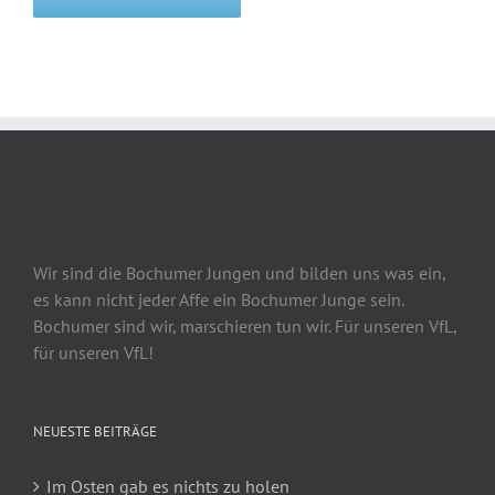
Wir sind die Bochumer Jungen und bilden uns was ein,
es kann nicht jeder Affe ein Bochumer Junge sein.
Bochumer sind wir, marschieren tun wir. Für unseren VfL,
für unseren VfL!
NEUESTE BEITRÄGE
Im Osten gab es nichts zu holen