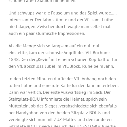
schönen alten Stadion hinnehmen.
Und schwups war die Pause um und das Spiel wurde…..
interessanter. Der Jahn stürmte und der VfL samt Luthe
hielt dagegen. Zwischendurch wagte man selbst mal
auch ein paar stürmische Impressionen.
Als die Menge sich so langsam auf ein null null
einstellte, kam der schönste Angriff des VfL Bochums
1848. Den der „Kevin“ mit einem schönen Kopfballtor für
den VfL abschloss. Jubel im VfL Block, Ruhe beim Jahn.
In den letzten Minuten durfte der VfL-Anhang noch den
tollen Luthe und eine rote Karte für den Jahn miterleben.
Dann war vertich. Der erste Auswärtssieg im Sack. Der
Stehtplatz-BOJU informierte die Heimat, sprich sein
Mütterlein, ob des Sieges, verabschiedete sich ebenfalls
per Handyphon von den beiden Sitzplatz-BOJUs und
vereinigte sich nun mit ZUZ-Mattes und dem anderen
Sitzplatz-BOJU, zwecks Besuch des UNESCO-Kulturerbe