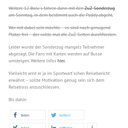
Weitere 12 BoJu´s fahren dann mit den
ZuZ-Sonderzug
am Sonntag, in dem bestimmt auch die Paddy abgeht.
Wer mit dabei sein möchte – es sind noch genügend
Plätze frei – der sollte mal die ZuZ-Seiten durchforsten.
Leider wurde der Sonderzug mangels Teilnehmer
abgesagt. Die Fans mit Karten werden auf Busse
umsteigen. Weitere Infos
hier.
Vielleicht wird er ja im Sportwart´schen Reisebericht
erwähnt – sollte Motivation genug sein sich dem
Reisetross anzuschliessen.
Bis dahin
teilen
twittern