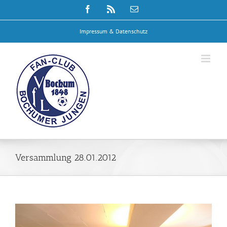
Zum
Facebook
Rss
E-
Inhalt
Mail
springen
Impressum & Datenschutz
Versammlung 28.01.2012