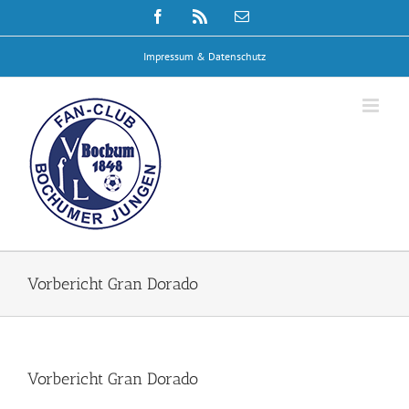
Zum
Facebook
Rss
E-
Inhalt
Mail
springen
Impressum & Datenschutz
Vorbericht Gran Dorado
Vorbericht Gran Dorado